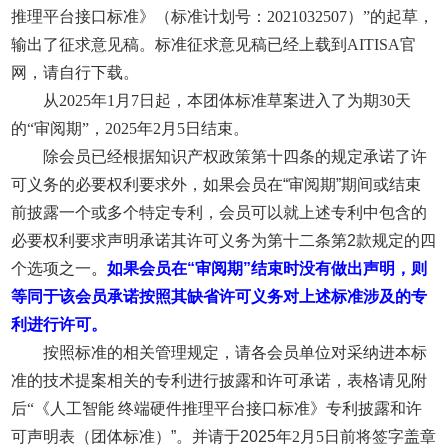
推理平台接口标准》（标准计划号：2021032507）”的起草，
输出了征求意见稿。标准征求意见稿已经上载到AITISA官
网，请自行下载。
从2025年1月7日起，本团体标准草案进入了为期30天
的“审阅期”，2025年2月5日结束。
除会员已经根据知识产权政策第十四条的规定承诺了许
可义务的必要权利要求外，如果会员在
“
审阅期
”
期间或结束
前披露一个或多个特定专利，会员可以就上述专利中包含的
必要权利要求声明承诺其许可义务为第十二条第
2
款规定的四
个选项之一
。
如果会员在
“
审阅期
”
结束时没有做出声明，则
等同于该会员承诺按照其缺省许可义务对上述标准涉及的专
利进行许可。
按照标准的相关管理规定，请各会员单位对采纳进本标
准的技术提案相关的专利进行披露和许可承诺，表格请见附
后“《人工智能 终端硬件推理平台接口标准》专利披露和许
可声明表（团体标准）
”
。并请于
2025
年2月5日前将签字盖章