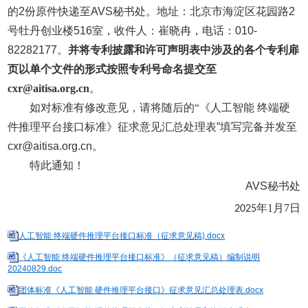
的
2
份原件快递至
AVS
秘书处。地址：北京市海淀区花园路
2
号牡丹创业楼
516
室，收件人：崔晓冉，电话：
010-
82282177
。
并将专利披露和许可声明表中涉及的各个专利扉
页以单个文件的形式按照专利号命名提交至
cxr@aitisa.org.cn
。
如对标准有修改意见，请将随后的“《人工智能 终端硬
件推理平台接口标准》征求意见汇总处理表
”
填写完备并发至
cxr@aitisa.org.cn
。
特此通知！
AVS
秘书处
年1月7日
2025
人工智能 终端硬件推理平台接口标准（征求意见稿).docx
《人工智能 终端硬件推理平台接口标准》（征求意见稿）编制说明
20240829.doc
团体标准《人工智能 硬件推理平台接口》征求意见汇总处理表.docx