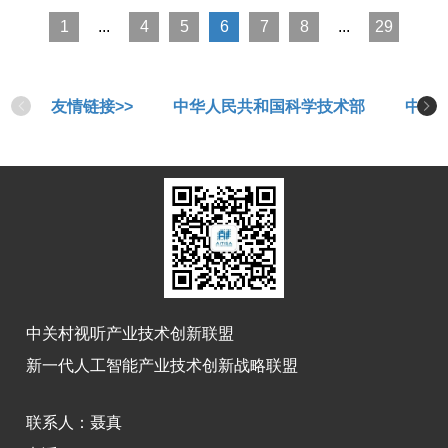
1
...
4
5
6
7
8
...
29
友情链接>>
中华人民共和国科学技术部
中华
中关村视听产业技术创新联盟
新一代人工智能产业技术创新战略联盟
联系人：
聂真