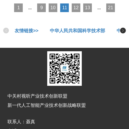
离心模拟与实验装置等重大科技基础设施建
1
...
9
10
11
12
13
...
21
设；推进合肥先进计算中心建设，谋划筹建生
物医学大数据、系统生物学、纳米真空互联等
前沿领域的重大科技基础设施。
友情链接>>
中华人民共和国科学技术部
中华
中关村视听产业技术创新联盟
新一代人工智能产业技术创新战略联盟
联系人：
聂真