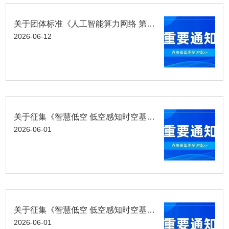
关于团体标准《人工智能算力网络 第8部分：应用层接口》（征求意见稿）意见征求的通知
2026-06-12
关于征集《智慧低空 低空感知时空基准规范》标准提案的通知
2026-06-01
关于征集《智慧低空 低空感知时空基准规范》标准提案的通知
2026-06-01