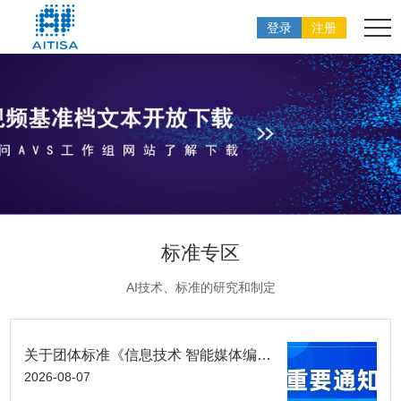
登录
注册
标准专区
AI技术、标准的研究和制定
关于团体标准《信息技术 智能媒体编码 第8部分：公共安全音视频》（第1号修改单）意见征求的通知
2026-08-07