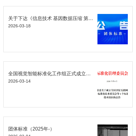
关于下达《信息技术 基因数据压缩 第 2 部分：比对 数据》团体标准立项的通知
2026-03-18
全国视觉智能标准化工作组正式成立，成立大会将于3月27日在京召开
2026-03-14
团体标准（2025年-）