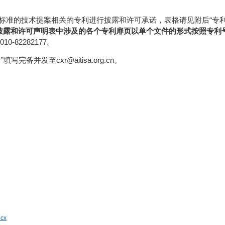
准的技术提案相关的专利进行披露和许可承诺，表格请见附后“专利披露
露和许可声明表中涉及的各个专利扉页以单个文件的形式按照专利号命名提交至
-82282177。
并发至cxr@aitisa.org.cn。
cx