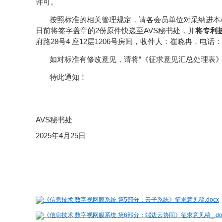
许可。
按照标准的相关管理规定，请各会员单位对采纳进本标
日前将签字盖章的2份原件快递至AVS秘书处，并
将专利披
府路28号4 座12层1206号房间，收件人：崔晓冉，电话：010
如对标准有修改意见，请将“《征求意见汇总处理表》”填写完备
特此通知！
AVS秘书处
2025年4月25日
《信息技术 数字视网膜系统 第5部分：云子系统》征求意见稿.docx
《信息技术 数字视网膜系统 第6部分：端边云协同》征求意见稿_.do