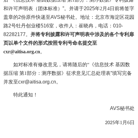
和许可声明表（团体标准）
”
。并请于
2025
年2月4日前将签字
盖章的
2
份原件快递至
AVS
秘书处。地址：北京市海淀区花园
路
2
号牡丹创业楼
516
室，收件人：崔晓冉，电话：
010-
82282177
。
并将专利披露和许可声明表中涉及的各个专利扉
页以单个文件的形式按照专利号命名提交至
cxr@aitisa.org.cn
。
如对标准有修改意见，请将随后的“《信息技术 基因数
据压缩 第1部分：测序数据》征求意见汇总处理表
”
填写完备
并发至
cxr@aitisa.org.cn
。
特此通知！
AVS
秘书处
年1月6日
2025