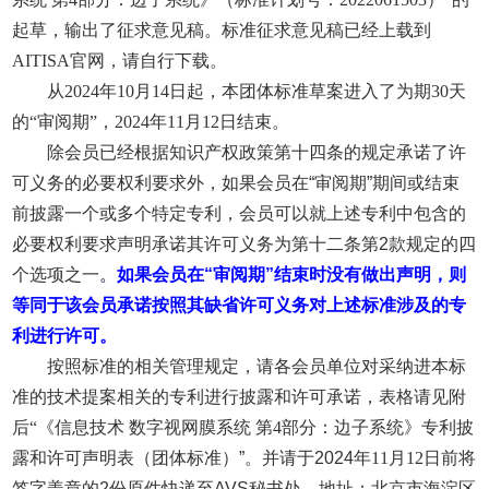
起草，输出了征求意见稿。标准征求意见稿已经上载到
AITISA官网，请自行下载。
从2024年10月14日起，本团体标准草案进入了为期30天
的“审阅期”，2024年11月12日结束。
除会员已经根据知识产权政策第十四条的规定承诺了许
可义务的必要权利要求外，如果会员在
“
审阅期
”
期间或结束
前披露一个或多个特定专利，会员可以就上述专利中包含的
必要权利要求声明承诺其许可义务为第十二条第
2
款规定的四
个选项之一
。
如果会员在
“
审阅期
”
结束时没有做出声明，则
等同于该会员承诺按照其缺省许可义务对上述标准涉及的专
利进行许可。
按照标准的相关管理规定，请各会员单位对采纳进本标
准的技术提案相关的专利进行披露和许可承诺，表格请见附
后“《信息技术 数字视网膜系统 第4部分：边子系统》专利披
露和许可声明表（团体标准）
”
。并请于
2024
年11月12日前将
签字盖章的
2
份原件快递至
AVS
秘书处。地址：北京市海淀区