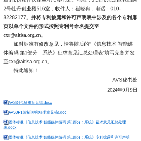
2
号牡丹创业楼
516
室，收件人：崔晓冉，电话：
010-
82282177
。
并将专利披露和许可声明表中涉及的各个专利扉
页以单个文件的形式按照专利号命名提交至
cxr@aitisa.org.cn
。
如对标准有修改意见，请将随后的“《信息技术 智能媒
体编码 第1部分：系统》征求意见汇总处理表
”
填写完备并发
至
cxr@aitisa.org.cn
。
特此通知！
AVS
秘书处
年9月9日
2024
AVS3-P1征求意见稿.docx
AVS3P1编制说明(征求意见稿).doc
团体标准《信息技术 智能媒体编码 第1部分：系统》征求意见汇总处理
表.docx
团体标准《信息技术 智能媒体编码 第1部分：系统》专利披露和许可声明