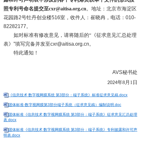
照专利号命名提交至cxr@aitisa.org.cn
。地址：北京市海淀区
花园路
2
号牡丹创业楼
516
室，收件人：崔晓冉，电话：
010-
82282177
。
如对标准有修改意见，请将随后的“《征求意见汇总处理
表》
”
填写完备并发至
cxr@aitisa.org.cn
。
特此通知！
AVS
秘书处
年8月1日
2024
《信息技术 数字视网膜系统 第3部分：端子系统》标准征求意见稿.docx
团体标准-数字视网膜第3部分端子系统（征求意见稿）编制说明.doc
团体标准《信息技术 数字视网膜系统 第3部分：端子系统》征求意见汇总处理
表.docx
团体标准《信息技术 数字视网膜系统 第3部分：端子系统》专利披露和许可声
明表.docx