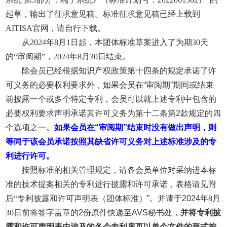
起草，输出了征求意见稿。标准征求意见稿已经上载到
AITISA官网，请自行下载。
从2024年8月1日起，本团体标准草案进入了为期30天
的“审阅期”，2024年8月30日结束。
除会员已经根据知识产权政策第十四条的规定承诺了许
可义务的必要权利要求外，如果会员在
“
审阅期
”
期间或结束
前披露一个或多个特定专利，会员可以就上述专利中包含的
必要权利要求声明承诺其许可义务为第十二条第
2
款规定的四
个选项之一
。
如果会员在
“
审阅期
”
结束时没有做出声明，则
等同于该会员承诺按照其缺省许可义务对上述标准涉及的专
利进行许可。
按照标准的相关管理规定，请各会员单位对采纳进本标
准的技术提案相关的专利进行披露和许可承诺，表格请见附
后“专利披露和许可声明表（团体标准）
”
。并请于
2024
年8月
30日前将签字盖章的
2
份原件快递至
AVS
秘书处，
并将专利披
露和许可声明表中涉及的各个专利扉页以单个文件的形式按