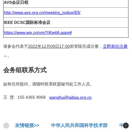
AVS会议日程
http://www.avs.org.cn/meeting_notice/83/
IEEE DCSC国际标准会议
https://www.wjx.cn/vm/YjKwjtA.aspx#
请参会代表于
2022年12月09日17:00
前登陆完成注册，
立即前往注册
→。
会务组联系方式
如有任何疑问，请随时联系联盟秘书处工作人员。
王 慧: 155 4365 9068
wanghui@aitisa.org.cn
友情链接>>
中华人民共和国科学技术部
中华