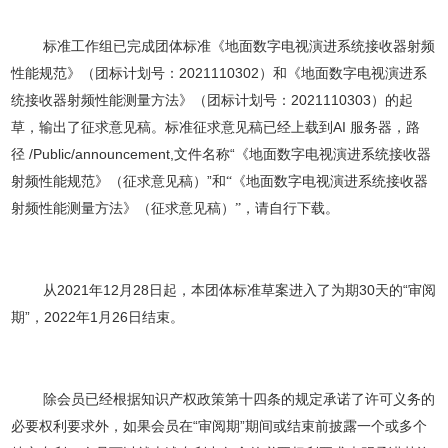
标准工作组已完成团体标准《
地面数字电视演进系统接收器射频
2021110302
性能规范
》
（
团标计划号：
）
和《地面数字电视演进系
2021110303
统接收器射频性能测量方法》（团标计划号：
）
的起
AI
草，输出了征求意见稿。标准征求意见稿已经上载到
服务器，路
/Public/announcement,
“
径
文件名称
《
地面数字电视演进系统接收器
”
射频性能规范
》
（
征求意见稿
）
和
“《地面数字电视演进系统接收器
射频性能测量方法》（征求意见稿）”
，请自行下载。
2021
12
28
30
“
从
年
月
日起，本团体标准草案进入了为期
天的
审阅
”
202
2
1
26
期
，
年
月
日结束。
除会员已经根据知识产权政策第十四条的规定承诺了许可义务的
“
”
必要权利要求外，如果会员在
审阅期
期间或结束前披露一个或多个