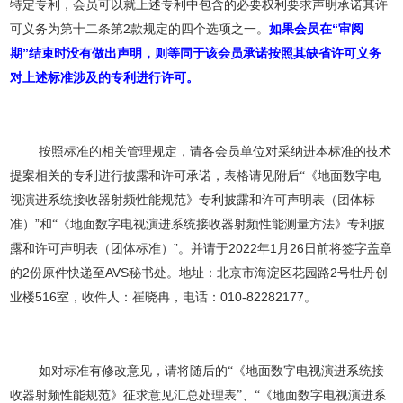
特定专利，会员可以就上述专利中包含的必要权利要求声明承诺其许
2
“
可义务为第十二条第
款规定的四个选项之一。
如果会员在
审阅
”
期
结束时没有做出声明，则等同于该会员承诺按照其缺省许可义务
对上述标准涉及的专利进行许可。
按照标准的相关管理规定，请各会员单位对采纳进本标准的技术
提案相关的专利进行披露和许可承诺，表格请见附后
“《
地面数字电
视演进系统接收器射频性能规范
》专利披露和许可声明表（团体标
”
准）
和
“《
地面数字电视演进系统接收器射频性能测量方法
》专利披
”
202
2
1
26
露和许可声明表（团体标准）
。并请于
年
月
日前将签字盖章
2
AVS
2
的
份原件快递至
秘书处。地址：北京市海淀区花园路
号牡丹创
516
010-82282177
业楼
室，收件人：崔晓冉，电话：
。
如对标准有修改意见，请将随后的
“
《
地面数字电视演进系统接
收器射频性能规范
》征求意见汇总处理表
”、“
《
地面数字电视演进系