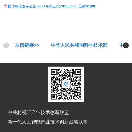
团体标准发布公告-2021年第三批20211231_已签章.pdf
友情链接>>
中华人民共和国科学技术部
中华
中关村视听产业技术创新联盟
新一代人工智能产业技术创新战略联盟