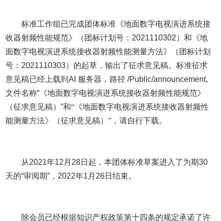
标准工作组已完成团体标准《
地面数字电视演进系统接
收器射频性能规范
》
（
团标计划号：
2021110302
）
和《地
面数字电视演进系统接收器射频性能测量方法》（团标计划
号：
2021110303
）
的起草，输出了征求意见稿。标准征求
意见稿已经上载到
AI
服务器，路径
/Public/announcement,
文件名称
“
《
地面数字电视演进系统接收器射频性能规范
》
（
征求意见稿
）
”
和
“《地面数字电视演进系统接收器射频性
能测量方法》（征求意见稿）”
，请自行下载。
从
2021
年
12
月
28
日起，本团体标准草案进入了为期
30
天的
“
审阅期
”
，
202
2
年
1
月
26
日结束。
除会员已经根据知识产权政策第十四条的规定承诺了许