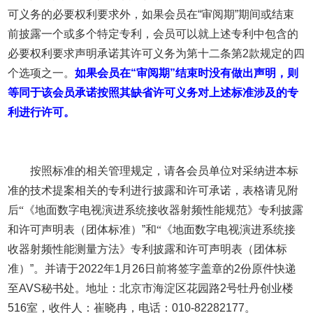
可义务的必要权利要求外，如果会员在
“
审阅期
”
期间或结束
前披露一个或多个特定专利，会员可以就上述专利中包含的
必要权利要求声明承诺其许可义务为第十二条第
2
款规定的四
个选项之一。
如果会员在
“
审阅期
”
结束时没有做出声明，则
等同于该会员承诺按照其缺省许可义务对上述标准涉及的专
利进行许可。
按照标准的相关管理规定，请各会员单位对采纳进本标
准的技术提案相关的专利进行披露和许可承诺，表格请见附
后
“《
地面数字电视演进系统接收器射频性能规范
》专利披露
和许可声明表（团体标准）
”
和
“《
地面数字电视演进系统接
收器射频性能测量方法
》专利披露和许可声明表（团体标
准）
”
。并请于
202
2
年
1
月
26
日前将签字盖章的
2
份原件快递
至
AVS
秘书处。地址：北京市海淀区花园路
2
号牡丹创业楼
516
室，收件人：崔晓冉，电话：
010-82282177
。