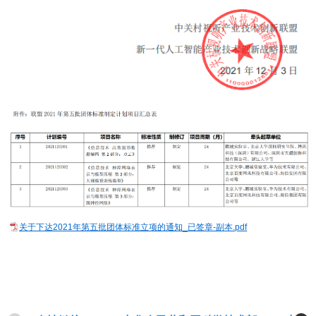
关于下达2021年第五批团体标准立项的通知_已签章-副本.pdf