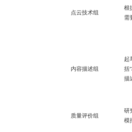
根
点云技术组
需
起
内容描述组
括
描
研
质量评价组
模