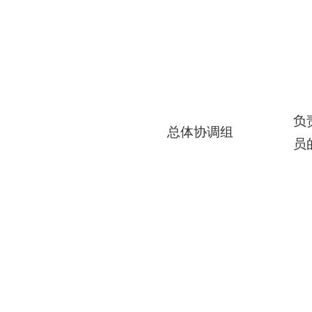
负
总体协调组
员