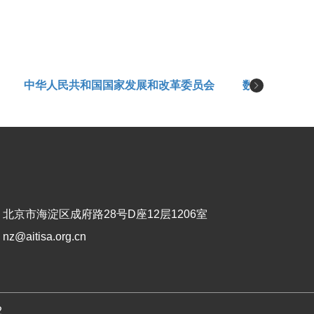
中华人民共和国国家发展和改革委员会
数字音视频编
：
北京市海淀区成府路28号D座12层1206室
@aitisa.org.cn
2