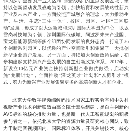
作为深圳重要的产业大区和“东进战略”的重点发展区域，坚
持以创新驱动发展战略为引领，加快培育和发展战略性新兴
产业及未来产业，一方面按照产城融合的理念，大力推动生
产、生活、生态“三生一体”，校区、园区、社区“三区联
动”发展，形成了以大运新城和深圳国际大学园为中心，以坂
雪岗科技城为引领，深圳国际低碳城、阿波罗未来产业园、
宝龙新能源新城等多个组团协同发展的良好态势，打造了36
个创新系列园区，以优质的产业空间吸引和集聚了一大批创
新型企业落户发展。另一方面，持续加大创新政策供给，初
步构建起支持新兴产业发展的自主创新政策体系。2017年，
新设立10亿元产业资金扶持创新型企业做优做强，启动实
施“龙腾计划”，全面推动“深龙英才”计划和“以房引才”模
式，努力为新兴产业发展集聚更多的高端创新人才和企业。
北京大学数字视频编解码技术国家工程实验室和中关村
视听产业技术创新联盟由高文院士牵头组建，是自主创新的
AVS标准的核心推动力量，也是新一代人工智能规划的积极
参与者之一。依托北京大学的资源力量及研究核心团队，致
力于制定音视频国内、国际标准体系，开展关键技术、核心