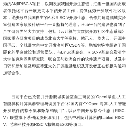
秀的AI和RISC-V项目，以期发展我国开源生态链，汇集一批国内贡献
者依托此平台开展更高水平的开发工作，提供优秀开源软件社区版
本，逐步形成我国自主的AI和RISC-V开源生态。合作共建是鹏城实验
室创建国家顶级科研平台一直坚持的理念，iHub平台的建设也得到了
产学研各界的大力支持，包括《云计算与大数据开源社区生态系统》
国家重点研发项目的成员北京大学等高校、腾讯云、华为云、开源中
国码云、全球最大的中文开发者社区CSDN等。鹏城实验室组建了国
际化的平台建设和运营团队，与Linux基金会、RISC-V基金会及清华
大学伯克利深圳研究院、联合国与欧洲合作的软件遗产项目、以及中
日韩和新加坡及印度等亚太的开源推进组织及开发者正在积极沟通和
加强合作。
目前平台已托管并开源鹏城实验室自主研发的“OpenI章鱼-人工
智能异构计算集群管理与调度平台”和国内首个“OpenI海藻-人工智能
开源硬件的指令集和微架构项目"，以及中国开放指令生态（RISC-
V）联盟旗下系列优质开源项目，包括中科院计算所的Labled RISC-
V、芯来科技开源RISC-V核蜂鸟E203等项目。