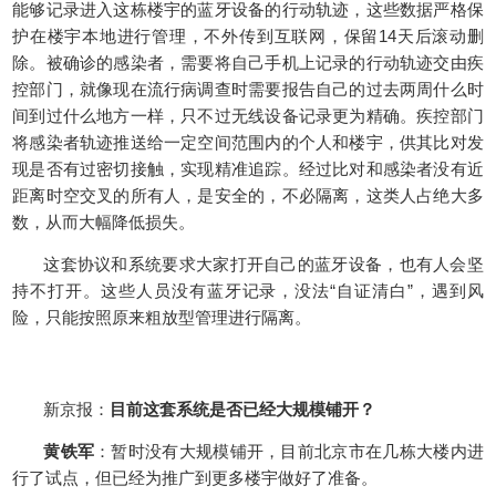
能够记录进入这栋楼宇的蓝牙设备的行动轨迹，这些数据严格保
护在楼宇本地进行管理，不外传到互联网，保留14天后滚动删
除。被确诊的感染者，需要将自己手机上记录的行动轨迹交由疾
控部门，就像现在流行病调查时需要报告自己的过去两周什么时
间到过什么地方一样，只不过无线设备记录更为精确。疾控部门
将感染者轨迹推送给一定空间范围内的个人和楼宇，供其比对发
现是否有过密切接触，实现精准追踪。经过比对和感染者没有近
距离时空交叉的所有人，是安全的，不必隔离，这类人占绝大多
数，从而大幅降低损失。
这套协议和系统要求大家打开自己的蓝牙设备，也有人会坚
持不打开。这些人员没有蓝牙记录，没法“自证清白”，遇到风
险，只能按照原来粗放型管理进行隔离。
新京报：
目前这套系统是否已经大规模铺开？
黄铁军
：暂时没有大规模铺开，目前北京市在几栋大楼内进
行了试点，但已经为推广到更多楼宇做好了准备。