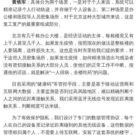
黄铁军
：具体分为两个场景，一是对于个人来说，系统可以
精准记录个人行动轨迹，并存储于个人设备上。第二种场景是办
公楼和医院等人员密集场所，对于北京这种大型城市来说，这是
复工复产的最重要组成部分。
北京有几千栋办公大楼，是经济活动的主体，每栋楼里又有
上千人甚至几千人。如果发生疫情，按照现在的做法是整栋楼的
人要隔离，这样损失太大。这也是当时市里给我们提的要求，对
于这些人员密集场所，如果发生疫情，如何精准筛选出与感染者
没有密切接触关系的大部分人员，使他们的正常工作不中断。按
通俗的话说，就是解决“一人得病，全楼吃药”的问题。
目前采用的“健康码”等管控手段，主要是基于移动运营商和
互联网大数据，主要监测是否到过高风险地区，难以精确判断个
人之间的近距离接触关系。我们采用蓝牙无线信号发现近距离接
触关系，判断精度可达米级。
为了有效保护隐私，我们设计了专门的数据管理协议，每个
人在自己的设备里记录近距离碰到的其他无线设备，这些数据的
管理权归属个人，不需要上传互联网。安装了这套系统的楼宇，