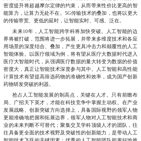
密度提升将超越摩尔定律的约束，从而带来性价比更高的智
能算力，让算力无处不在。5G传输技术的叠加，也将以更大
的传输带宽、更低的延时，让智能实时、可感、泛在。
未来10年，人工智能跨学科将加快突破。人工智能的边
界将被打破，范围将进一步拓展，并带来多维度技术和各应
用场景的深度结合、叠加，产生更具冲击力和颠覆性的人工
智能体验。以医疗领域为例，将有望从医疗大数据时代进入
医疗大智能时代，从强调医疗数据的量大转变为数据的价值
密度大，真正让智能技术深度参与其中。人工智能和高性能
计算技术有望提高筛选药物的准确性和效率，成为国产创新
药物研发突破的利器。
抢占人工智能发展的制高点，关键在人才。只有前瞻布
局、广招天下英才，才能在科技竞争中掌握主动权。在产业
发展战略、创新突破方向选择上，具备国际视野的领军人物
更能准确地把握和拓展边界，领军人物对人工智能技术和商
业的未来判断不可替代；聚集交叉学科顶级人才的团队，往
往具备更全面的技术视野及突破性的创新能力，是带动人工
智能技术飞跃的关键因素；优秀的人工智能团队能更好地推